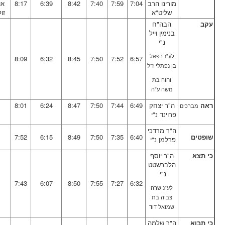
מורינו הרב
7:04
7:59
7:40
8:42
6:39
8:17
או
שליט"א
זו
עקב
הבה"ח
בנימין וייל
נ"י
לע"נ רפאל
8:09
6:32
8:45
7:50
7:52
6:57
בן נפתלי ז"ל
וחוה בת
משה ע"ה
ראה
ה"ר יצחק
6:49
7:44
7:50
8:47
6:24
8:01
מברכים
פרוינד נ"י
ה"ר מרדכי
שופטים
6:40
7:35
7:50
8:49
6:15
7:52
פרלמן נ"י
כי תצא
ה"ר יוסף
הלברשטט
נ"י
7:43
6:07
8:50
7:55
7:27
6:32
לע"נ שרה
צביה בת
שמואל דוד
כי תבוא
ה"ר שלמה