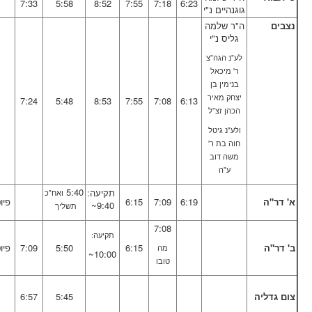
7:33
5:58
8:52
7:55
7:18
6:23
גוגנהיים נ"י
נצבים
ה"ר שלמה
גליס נ"י
לע"נ הגה"צ
ר' מיכאל
בנימין בן
יצחק מאיר
7:24
5:48
8:53
7:55
7:08
6:13
הכהן זצ"ל
ולע"נ גיטל
חוה בת ר'
משה דוב
ע"ה
5:40
תקיעה:
ואח"כ
א' דר"ה
6:19
7:09
6:15
פיו
9:40~
תשליך
7:08
תקיעה:
ב' דר"ה
6:15
5:50
7:09
פיו
מה
10:00~
טובו
צום גדליה
5:45
6:57