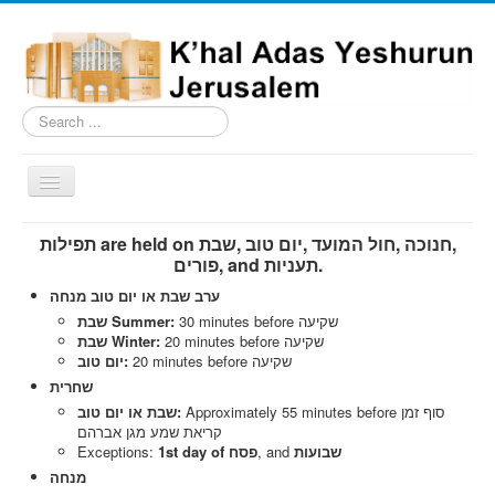
Search
...
Toggle
Navigation
Home
תפילות are held on שבת‎, חול המועד ,יום טוב‎, חנוכה‎,
פורים‎, and תעניות‎.
Schedule
ערב שבת או יום טוב מנחה
News
30 minutes before שקיעה
שבת Summer:
20 minutes before שקיעה
שבת Winter:
Shiurim
20 minutes before שקיעה
יום טוב:
שחרית
Building
Approximately 55 minutes before סוף זמן
שבת או יום טוב:
Milestones
קריאת שמע מגן אברהם
שבועות
‎, and
1st day of פסח
Exceptions:
Nusach
מנחה