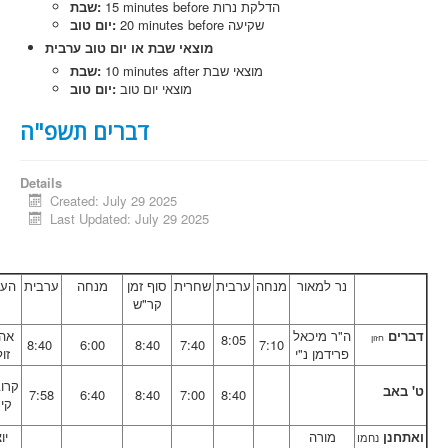
Forum
15 minutes before הדלקת נרות
שבת:
20 minutes before שקיעה
יום טוב:
Memoirs
מוצאי שבת או יום טוב ערבית
10 minutes after מוצאי שבת
שבת:
Dedications
מוצאי יום טוב
יום טוב:
Contributions
דברים תשפ"ה
Details
Created: July 29 2025
Last Updated: July 29 2025
נר למאור
מנחה
ערבית
שחרית
סוף זמן
מנחה
ערבית
הער
קר"ש
דברים
ה"ר מיכאל
אה
8:05
חזון
8:40
6:00
8:40
7:40
7:10
פרידמן נ"י
זו
קרוב
ט' באב
7:58
6:40
8:40
7:00
8:40
קינ
ואתחנן
מורה
יו
נחמו