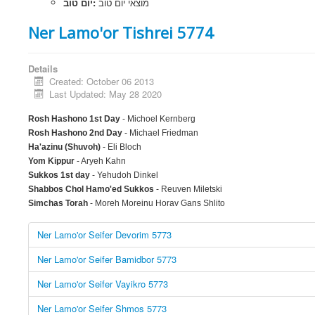
מוצאי יום טוב
יום טוב:
Ner Lamo'or Tishrei 5774
Details
Created: October 06 2013
Last Updated: May 28 2020
Rosh Hashono 1st Day
- Michoel Kernberg
Rosh Hashono 2nd Day
-
Michael Friedman
Ha'azinu (Shuvoh)
- Eli Bloch
Yom Kippur
- Aryeh Kahn
Sukkos 1st day
- Yehudoh Dinkel
Shabbos Chol Hamo'ed Sukkos
- Reuven Miletski
Simchas Torah
- Moreh Moreinu Horav Gans Shlito
Ner Lamo'or Seifer Devorim 5773
Ner Lamo'or Seifer Bamidbor 5773
Ner Lamo'or Seifer Vayikro 5773
Ner Lamo'or Seifer Shmos 5773