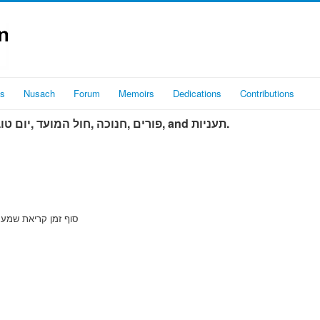
es
Nusach
Forum
Memoirs
Dedications
Contributions
תפילות are held on שבת‎, חול המועד ,יום טוב‎, חנוכה‎, פורים‎, and תעניות‎.
tes before סוף זמן קריאת שמע מגן אברהם