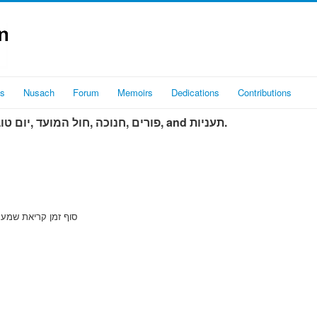
es
Nusach
Forum
Memoirs
Dedications
Contributions
תפילות are held on שבת‎, חול המועד ,יום טוב‎, חנוכה‎, פורים‎, and תעניות‎.
Approximately 55 minutes before סוף זמ