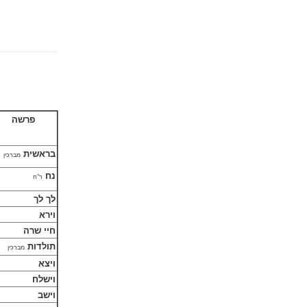
פרשה
בראשית
מברכין
נח
ר"ח
לך לך
וירא
חיי שרה
תולדות
מברכין
ויצא
וישלח
וישב