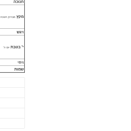
חנוכה
מקץ
מברכין חנוכה
ויגש
י' בטבת
יום ה'
ויחי
שמות