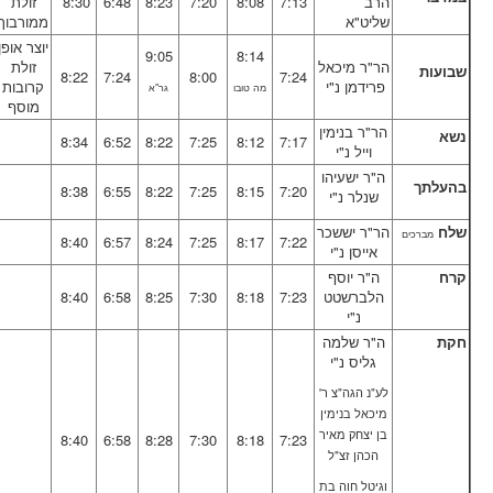
הרב
7:13
8:08
7:20
8:23
6:48
8:30
זולת
Forum
שליט"א
ממורבוך
Memoirs
יוצר אופן
9:05
8:14
הר"ר מיכאל
זולת
שבועות
8:22
7:24
8:00
7:24
Dedications
פרידמן נ"י
קרובות
מה טובו
גר"א
מוסף
Contributions
הר"ר בנימין
נשא
8:34
6:52
8:22
7:25
8:12
7:17
וייל נ"י
ה"ר ישעיהו
בהעלתך
8:38
6:55
8:22
7:25
8:15
7:20
שנלר נ"י
שלח
הר"ר יששכר
מברכים
8:40
6:57
8:24
7:25
8:17
7:22
אייסן נ"י
קרח
ה"ר יוסף
הלברשטט
7:23
8:18
7:30
8:25
6:58
8:40
נ"י
חקת
ה"ר שלמה
גליס נ"י
לע"נ הגה"צ ר'
מיכאל בנימין
בן יצחק מאיר
8:40
6:58
8:28
7:30
8:18
7:23
הכהן זצ"ל
וגיטל חוה בת