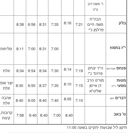
ר' משה דוב
ע"ה
הבה"ח
בלק
8:16
משה חיים
7:21
7:35
8:31
6:56
8:38
פרלמן נ"י
י"ז בתמוז
7:00
8:31
7:00
8:11
סליחות
פנחס
ה"ר יצחק
8:14
מברכים
7:19
7:30
8:34
6:54
8:34
זולת
פרוינד נ"י
מטות
מורינו הרב
יוצר אופן
8:10
מסעי
דן אייסן
7:15
7:35
8:37
6:50
8:30
ר"ח
זולת
שליט"א
דברים
אהבה
8:05
חזון
8:40
6:00
8:40
7:40
7:10
זולת
קרובות,
ט' באב
7:58
6:40
8:40
7:00
8:40
קינות
תיקון ליל שבועות יתקיים בשעה 11:00