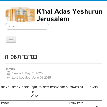
Search
...
Toggle
Navigation
Home
במדבר תשפ"ה
Schedule
News
Details
Created: May 31 2025
Shiurim
Last Updated: June 01 2025
Building
פרשה
נר למאור
מנחה
ערבית
שחרית
סוף
מנחה
ערבית
הערות
זמן
Milestones
קר"ש
Nusach
מורה מורינו
אהבה
במדבר